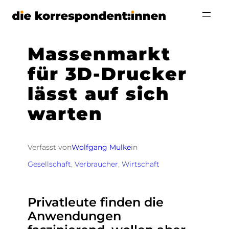
Zum
Inhalt
springen
Massenmarkt
für 3D-Drucker
lässt auf sich
warten
Verfasst von
Wolfgang Mulke
in
Gesellschaft
, 
Verbraucher
, 
Wirtschaft
Privatleute finden die
Anwendungen