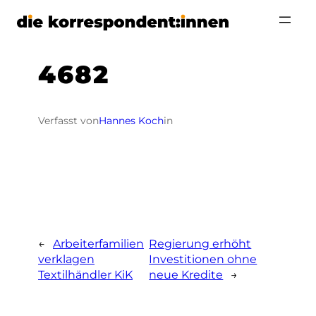
Zum
Inhalt
springen
4682
Verfasst von
Hannes Koch
in
←
Arbeiterfamilien
Regierung erhöht
verklagen
Investitionen ohne
Textilhändler KiK
neue Kredite
→