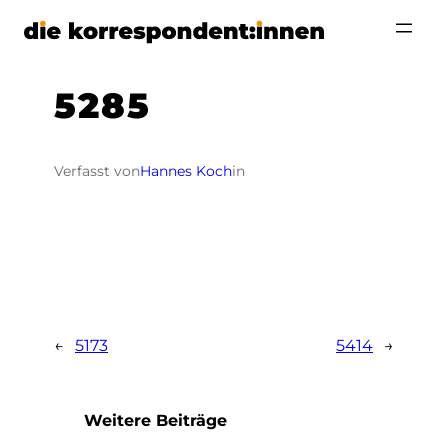
Zum
Inhalt
springen
5285
Verfasst von
Hannes Koch
in
←
5173
5414
→
Weitere Beiträge