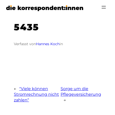
Zum
Inhalt
springen
5435
Verfasst von
Hannes Koch
in
←
"Viele können
Sorge um die
Stromrechnung nicht
Pflegeversicherung
zahlen“
→