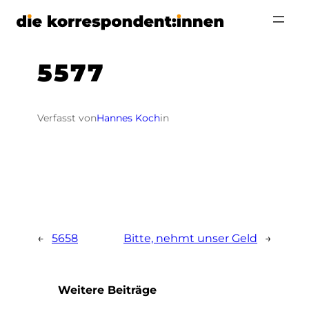
Zum
Inhalt
springen
5577
Verfasst von
Hannes Koch
in
←
5658
Bitte, nehmt unser Geld
→
Weitere Beiträge