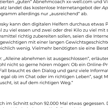
azierten „guten“ Abnehmcoach xx-well.com und V
latz landet das kostenlose Internetangebot der
Ap
gramm allerdings nur „ausreichend“ ab.
ky kann den digitalen Helfern durchaus etwas Po
zu viel essen und zwei oder drei Kilo zu viel mit 
mittel richtig zubereiten sollen, seien die Intern
rgewichtigen mit einer langen Gewichtsgeschicht
eichlich wenig. Vielmehr benötigten sie eine Bera
er: „Alleine abnehmen ist ausgeschlossen“, erläut
ohl nicht so gerne hören mögen: Ob ein Online-
n Fall braucht es den Dialog und ganz viele Info
, egal ob im Chat oder im richtigen Leben“, sagt 
scht, ist auf dem richtigen Weg.“
ch im Schnitt schon 92.000 Mal etwas gegessen. 