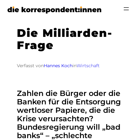
Zum
Inhalt
springen
Die Milliarden-
Frage
Verfasst von
Hannes Koch
in
Wirtschaft
Zahlen die Bürger oder die
Banken für die Entsorgung
wertloser Papiere, die die
Krise verursachten?
Bundesregierung will „bad
banks“ – „schlechte