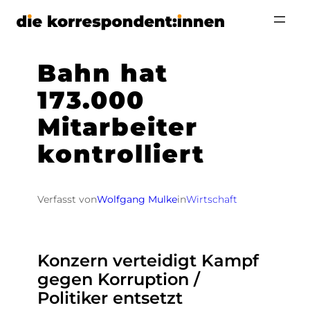
Zum
Inhalt
springen
Bahn hat
173.000
Mitarbeiter
kontrolliert
Verfasst von
Wolfgang Mulke
in
Wirtschaft
Konzern verteidigt Kampf
gegen Korruption /
Politiker entsetzt