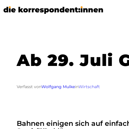
Zum
Inhalt
springen
Ab 29. Juli 
Verfasst von
Wolfgang Mulke
in
Wirtschaft
Bahnen einigen sich auf einfach