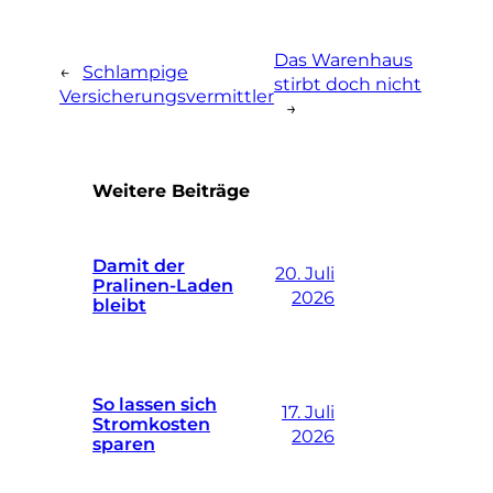
Das Warenhaus
←
Schlampige
stirbt doch nicht
Versicherungsvermittler
→
Weitere Beiträge
Damit der
20. Juli
Pralinen-Laden
2026
bleibt
So lassen sich
17. Juli
Stromkosten
2026
sparen