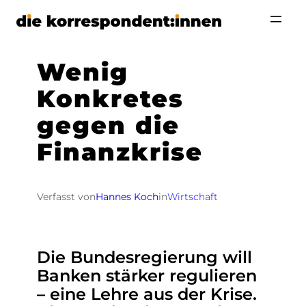
Zum
Inhalt
springen
Wenig
Konkretes
gegen die
Finanzkrise
Verfasst von
Hannes Koch
in
Wirtschaft
Die Bundesregierung will
Banken stärker regulieren
– eine Lehre aus der Krise.