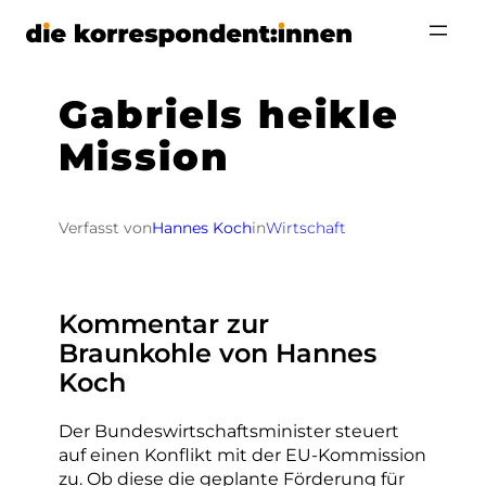
Zum
Inhalt
springen
Gabriels heikle
Mission
Verfasst von
Hannes Koch
in
Wirtschaft
Kommentar zur
Braunkohle von Hannes
Koch
Der Bundeswirtschaftsminister steuert
auf einen Konflikt mit der EU-Kommission
zu. Ob diese die geplante Förderung für