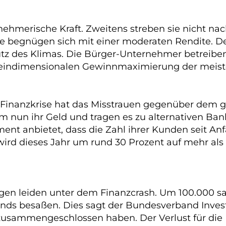
rnehmerische Kraft. Zweitens streben sie nicht n
. Sie begnügen sich mit einer moderaten Rendite. 
utz des Klimas. Die Bürger-Unternehmer betreiben
er eindimensionalen Gewinnmaximierung der meis
e Finanzkrise hat das Misstrauen gegenüber dem g
 nun ihr Geld und tragen es zu alternativen Ban
ment anbietet, dass die Zahl ihrer Kunden seit An
ird dieses Jahr um rund 30 Prozent auf mehr als 
gen leiden unter dem Finanzcrash. Um 100.000 san
onds besaßen. Dies sagt der Bundesverband Inve
usammengeschlossen haben. Der Verlust für die In