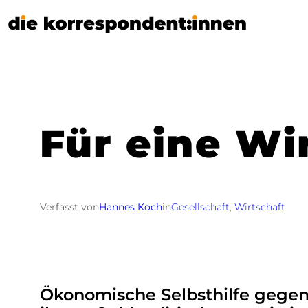
Zum
Inhalt
springen
Für eine Wi
Verfasst von
Hannes Koch
in
Gesellschaft
, 
Wirtschaft
Ökonomische Selbsthilfe gegen