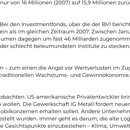
ur von 16 Millionen (2007) auf 15,9 Millionen zur
Bei den Investmentfonds, über die der BVI beric
 ein als im gleichen Zeitraum 2007. Zwischen Ja
 Volumen dagegen um fast 46 Milliarden zugenomm
s der schlecht beleumundeten Institute zu stecken
en – zum einen die Angst vor Wertverlusten im Zu
raditionellen Wachstums- und Gewinnökonomie.
eobachten. US-amerikanische Privatentwickler brin
wollen. Die Gewerkschaft IG Metall fordert neuer
bilkonzernen erhalten sollen. Andere Unternehm
estellt wurden. Immer geht es darum, die alte Lo
e Gesichtspunkte einzubeziehen – Klima, Umwelt,