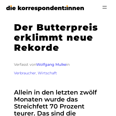
Zum
Inhalt
springen
Der Butterpreis
erklimmt neue
Rekorde
Verfasst von
Wolfgang Mulke
in
Verbraucher
, 
Wirtschaft
Allein in den letzten zwölf
Monaten wurde das
Streichfett 70 Prozent
teurer. Das sind die