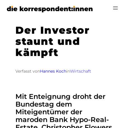
Zum
Inhalt
springen
Der Investor
staunt und
kämpft
Verfasst von
Hannes Koch
in
Wirtschaft
Mit Enteignung droht der
Bundestag dem
Miteigentümer der
maroden Bank Hypo-Real-
Estate. Christopher Flowers