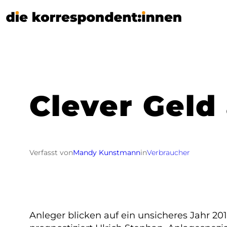
Zum
Inhalt
springen
Clever Geld
Verfasst von
Mandy Kunstmann
in
Verbraucher
Anleger blicken auf ein unsicheres Jahr 2