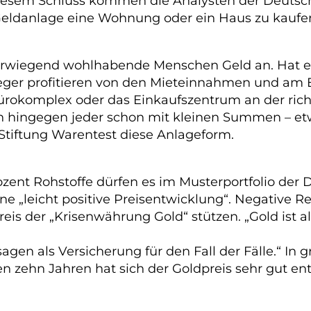
u diesem Schluss kommen die Analysten der Deuts
ls Geldanlage eine Wohnung oder ein Haus zu kauf
vorwiegend wohlhabende Menschen Geld an. Hat 
leger profitieren von den Mieteinnahmen und am E
er Bürokomplex oder das Einkaufszentrum an der ric
ch hingegen jeder schon mit kleinen Summen – et
ie Stiftung Warentest diese Anlageform.
Prozent Rohstoffe dürfen es im Musterportfolio de
ne „leicht positive Preisentwicklung“. Negative 
Preis der „Krisenwährung Gold“ stützen. „Gold ist
agen als Versicherung für den Fall der Fälle.“ In g
 zehn Jahren hat sich der Goldpreis sehr gut ent