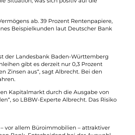
e Situation, was sich positiv auf die
 Vermögens ab. 39 Prozent Rentenpapiere,
eines Beispielkunden laut Deutscher Bank
alyst der Landesbank Baden-Württemberg
nleihen gibt es derzeit nur 0,3 Prozent
n Zinsen aus“, sagt Albrecht. Bei den
ahren.
den Kapitalmarkt durch die Ausgabe von
elen“, so LBBW-Experte Albrecht. Das Risiko
 vor allem Büroimmobilien – attraktiver