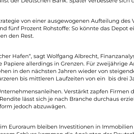
list der Deutschen Bank. Später verbessere sich di
strategie von einer ausgewogenen Aufteilung des
und fünf Prozent Rohstoffe: So könnte das Depot 
len den Rest.
sicher Hafen“, sagt Wolfgang Albrecht, Finanzan
e Papiere allerdings in Grenzen. Für zweijährige A
gehen in den nächsten Jahren wieder von steigende
eren bis mittleren Laufzeiten von ein bis drei J
 Unternehmensanleihen. Verstärkt zapfen Firmen 
 Rendite lässt sich je nach Branche durchaus erzi
geform jedoch abzuwägen.
m Euroraum bleiben Investitionen in Immobilien –