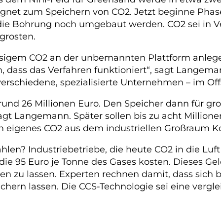
ignet zum Speichern von CO2. Jetzt beginne Phase 
e Bohrung noch umgebaut werden. CO2 sei in Ver
grosten.
 flüssigem CO2 an der unbemannten Plattform anle
n, dass das Verfahren funktioniert“, sagt Langem
0 verschiedene, spezialisierte Unternehmen – im O
t rund 26 Millionen Euro. Den Speicher dann für
sagt Langemann. Später sollen bis zu acht Million
lem eigenes CO2 aus dem industriellen Großraum 
zahlen? Industriebetriebe, die heute CO2 in die Luf
 die 95 Euro je Tonne des Gases kosten. Dieses G
en zu lassen. Experten rechnen damit, dass sich 
hern lassen. Die CCS-Technologie sei eine vergl