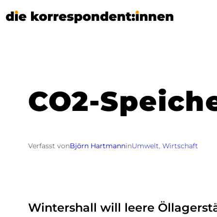
Zum
Inhalt
springen
CO2-Speich
Verfasst von
Björn Hartmann
in
Umwelt
, 
Wirtschaft
Wintershall will leere Öllagers