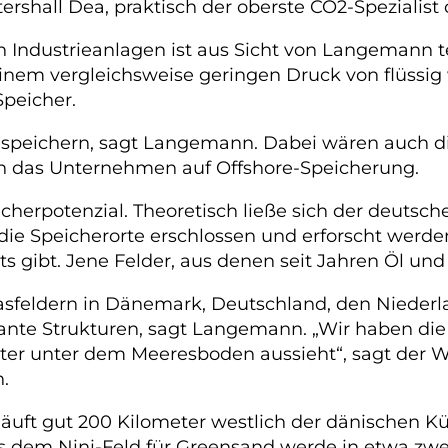
hall Dea, praktisch der oberste CO2-Spezialist
n Industrieanlagen ist aus Sicht von Langemann 
 einem vergleichsweise geringen Druck von flüssig
Speicher.
 speichern, sagt Langemann. Dabei wären auch die
ich das Unternehmen auf Offshore-Speicherung.
eicherpotenzial. Theoretisch ließe sich der deuts
ie Speicherorte erschlossen und erforscht werde
its gibt. Jene Felder, aus denen seit Jahren Öl und
Gasfeldern in Dänemark, Deutschland, den Nieder
nte Strukturen, sagt Langemann. „Wir haben die L
er unter dem Meeresboden aussieht“, sagt der Wi
.
äuft gut 200 Kilometer westlich der dänischen Kü
us dem Nini-Feld für Greensand werde in etwa zwe