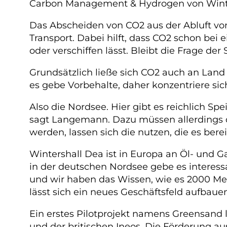
Carbon Management & Hydrogen von Winters
Das Abscheiden von CO2 aus der Abluft vo
Transport. Dabei hilft, dass CO2 schon bei
oder verschiffen lässt. Bleibt die Frage der 
Grundsätzlich ließe sich CO2 auch an Land
es gebe Vorbehalte, daher konzentriere s
Also die Nordsee. Hier gibt es reichlich Sp
sagt Langemann. Dazu müssen allerdings d
werden, lassen sich die nutzen, die es bere
Wintershall Dea ist in Europa an Öl- und 
in der deutschen Nordsee gebe es interessa
und wir haben das Wissen, wie es 2000 Met
lässt sich ein neues Geschäftsfeld aufbauen
Ein erstes Pilotprojekt namens Greensand l
und der britischen Ineos. Die Förderung a