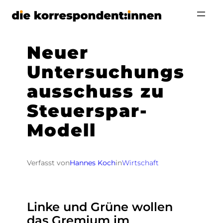
Zum
Inhalt
springen
Neuer
Untersuchungs
ausschuss zu
Steuerspar-
Modell
Verfasst von
Hannes Koch
in
Wirtschaft
Linke und Grüne wollen
das Gremium im