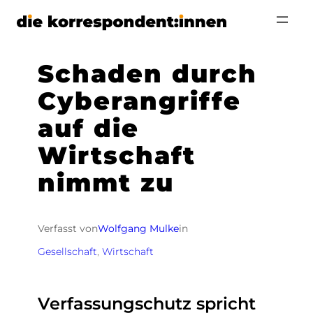
Zum
Inhalt
springen
Schaden durch
Cyberangriffe
auf die
Wirtschaft
nimmt zu
Verfasst von
Wolfgang Mulke
in
Gesellschaft
, 
Wirtschaft
Verfassungschutz spricht