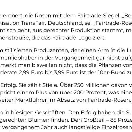
robert: die Rosen mit dem Fairtrade-Siegel. „Bests
ation TransFair. Deutschland, sei „Fairtrade-Ros
dentisch geht, aus gerechter Produktion stammt,
mensträuße, die das Fairtrade-Logo ziert.
 stilisierten Produzenten, der einen Arm in die Lu
liebhaber in der Vergangenheit gar nicht aufgefa
merkt man bisweilen nicht, dass die Pflanzen v
derate 2,99 Euro bis 3,99 Euro ist der 10er-Bund z
Erfolg. Sie zählt Stiele. Über 250 Millionen davon
pricht einem Plus von über 200 Prozent, was ein
iter Marktführer im Absatz von Fairtrade-Rosen.
on in hiesigen Geschäften. Den Erfolg haben die S
 gerechten Blumen finden. Den Großteil – 85 Proz
it vergangenem Jahr auch langstielige Einzelrose