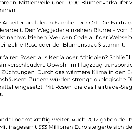
rden. Mittlerweile über 1.000 Blumenverkäufer ve
ammen.
Arbeiter und deren Familien vor Ort. Die Fairtrad
nderarbeit. Den Weg jeder einzelnen Blume – vom 
kt nachvollziehen. Wer den Code auf der Websei
e einzelne Rose oder der Blumenstrauß stammt.
 fairen Rosen aus Kenia oder Äthiopien? Schließ
verschleudert. Obwohl im Flugzeug transportiert
n Züchtungen. Durch das wärmere Klima in den Ex
häusern. Zudem würden strenge ökologische Rich
tel eingesetzt. Mit Rosen, die das Fairtrade-Sieg
t.
ndel boomt kräftig weiter. Auch 2012 gaben deu
Mit insgesamt 533 Millionen Euro steigerte sich 