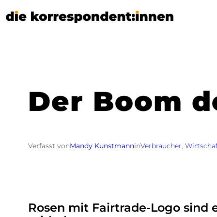
Zum
Inhalt
springen
Der Boom d
Verfasst von
Mandy Kunstmann
in
Verbraucher
, 
Wirtscha
Rosen mit Fairtrade-Logo sind 