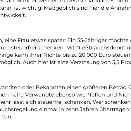
ab. Männer werden in Deutschland im Schnitt 78,
n kann, ist wichtig. Maßgeblich sind hier die Ann
ntwickelt.
h, eine Frau etwas später: Ein 55-Jähriger möcht
0 Euro steuerfrei schenken. Mit Nießbrauchsdepo
ährige kann ihrer Nichte bis zu 20.000 Euro steuer
 möglich. Auch hier ist eine Verzinsung von 3,5 
Verwandten oder Bekannten einen größeren Betrag 
en nahe Verwandte ebenso wie Neffen und Nichte
mehr lässt sich steuerfrei schenken. Wer schenken
rauchsregelung einmal in zehn Jahren übertragen
 tun.