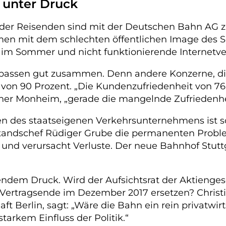
 unter Druck
el der Reisenden sind mit der Deutschen Bahn AG z
men mit dem schlechten öffentlichen Image des
im Sommer und nicht funktionierende Internetve
 passen gut zusammen. Denn andere Konzerne, di
von 90 Prozent. „Die Kundenzufriedenheit von 76 
iner Monheim, „gerade die mangelnde Zufriedenhe
n des staatseigenen Verkehrsunternehmens ist 
rstandschef Rüdiger Grube die permanenten Probl
und verursacht Verluste. Der neue Bahnhof Stuttga
dem Druck. Wird der Aufsichtsrat der Aktiengesel
Vertragsende im Dezember 2017 ersetzen? Christi
ft Berlin, sagt: „Wäre die Bahn ein rein privatw
tarkem Einfluss der Politik.“