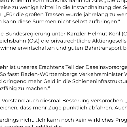
nhard Knierim vom Bündnis Bahn für Alle: „Die Unp
se zu wenige Mittel in die Instandhaltung des Sc
ch: „Für die großen Trassen wurde jahrelang zu 
hn kann diese Summen nicht selbst aufbringen.“
 Die Bundesregierung unter Kanzler Helmut Kohl (
chsbahn (Ost) die privatrechtliche Aktiengesells
winne erwirtschaften und guten Bahntransport bi
kehr ist unseres Erachtens Teil der Daseinsvorsorg
So fasst Baden-Württembergs Verkehrsminister W
d dringend mehr Geld in die Schieneninfrastruktur
nzfähig zu machen.“
 Vorstand auch diesmal Besserung versprochen. „B
hen, dass mehr Züge pünktlich abfahren. Auch zu
lerdings nicht: „Ich kann noch kein wirkliches 
 werden soll, erklärt die