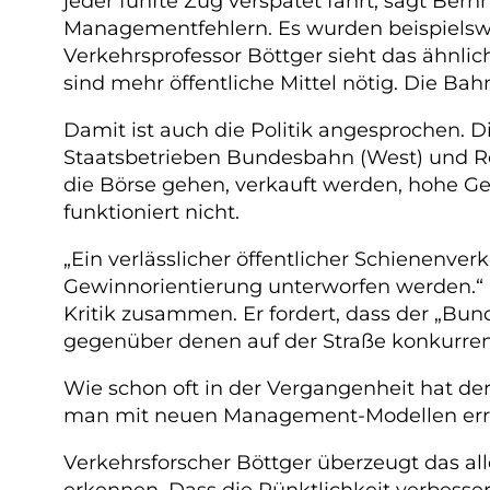
jeder fünfte Zug verspätet fährt, sagt Ber
Managementfehlern. Es wurden beispielswei
Verkehrsprofessor Böttger sieht das ähnli
sind mehr öffentliche Mittel nötig. Die Ba
Damit ist auch die Politik angesprochen.
Staatsbetrieben Bundesbahn (West) und Rei
die Börse gehen, verkauft werden, hohe Ge
funktioniert nicht.
„Ein verlässlicher öffentlicher Schienenver
Gewinnorientierung unterworfen werden.“ 
Kritik zusammen. Er fordert, dass der „Bun
gegenüber denen auf der Straße konkurre
Wie schon oft in der Vergangenheit hat der
man mit neuen Management-Modellen erreic
Verkehrsforscher Böttger überzeugt das al
erkennen. Dass die Pünktlichkeit verbessert