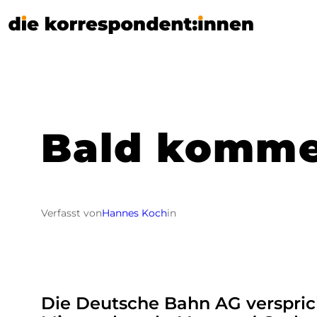
Zum
Inhalt
springen
Bald komme
Verfasst von
Hannes Koch
in
Die Deutsche Bahn AG verspric