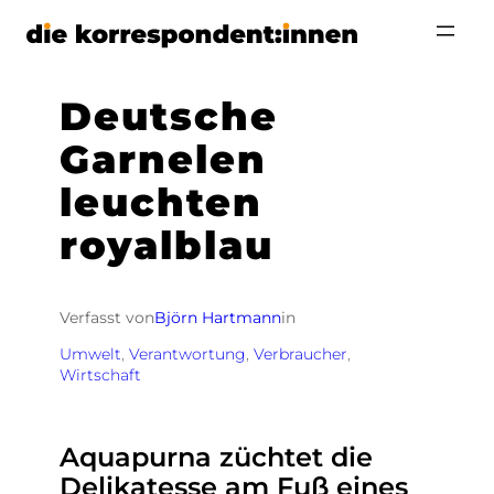
Zum
Inhalt
springen
Deutsche
Garnelen
leuchten
royalblau
Verfasst von
Björn Hartmann
in
Umwelt
, 
Verantwortung
, 
Verbraucher
, 
Wirtschaft
Aquapurna züchtet die
Delikatesse am Fuß eines