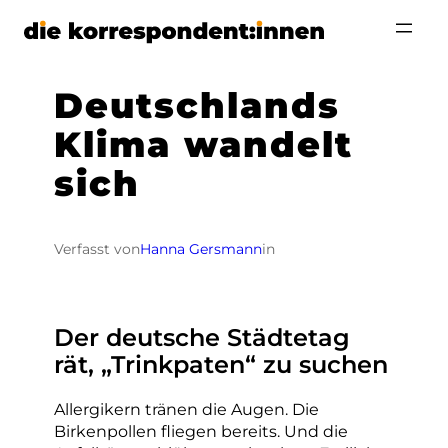
Zum
Inhalt
springen
Deutschlands
Klima wandelt
sich
Verfasst von
Hanna Gersmann
in
Der deutsche Städtetag
rät, „Trinkpaten“ zu suchen
Allergikern tränen die Augen. Die
Birkenpollen fliegen bereits. Und die