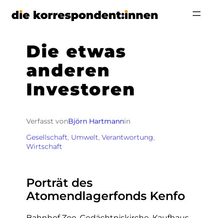
Zum
Inhalt
springen
Die etwas
anderen
Investoren
Verfasst von
Björn Hartmann
in
Gesellschaft
, 
Umwelt
, 
Verantwortung
, 
Wirtschaft
Porträt des
Atomendlagerfonds Kenfo
Bahnhof Zoo, Gedächtniskirche, Kaufhaus