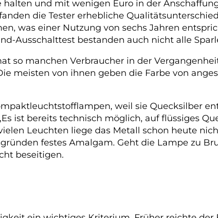
 halten und mit wenigen Euro in der Anschaffung r
nden die Tester erhebliche Qualitätsunterschiede
nen, was einer Nutzung von sechs Jahren entspri
nd-Ausschalttest bestanden auch nicht alle Spar
at so manchen Verbraucher in der Vergangenheit 
e meisten von ihnen geben die Farbe von angestr
Kompaktleuchtstofflampen, weil sie Quecksilber 
 „Es ist bereits technisch möglich, auf flüssiges 
vielen Leuchten liege das Metall schon heute nich
sgründen festes Amalgam. Geht die Lampe zu Bruc
cht beseitigen.
gkeit ein wichtiges Kriterium. Früher reichte der