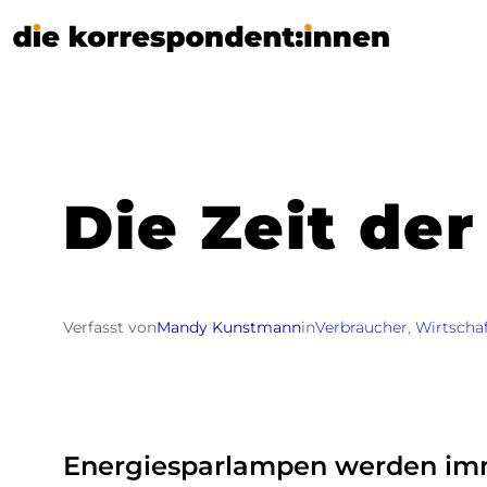
Zum
Inhalt
springen
Die Zeit der
Verfasst von
Mandy Kunstmann
in
Verbraucher
, 
Wirtscha
Energiesparlampen werden im