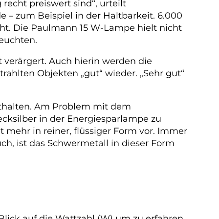
echt preiswert sind“, urteilt
 – zum Beispiel in der Haltbarkeit. 6.000
cht. Die Paulmann 15 W-Lampe hielt nicht
leuchten.
verärgert. Auch hierin werden die
ahlten Objekten „gut“ wieder. „Sehr gut“
enthalten. Am Problem mit dem
Quecksilber in der Energiesparlampe zu
t mehr in reiner, flüssiger Form vor. Immer
h, ist das Schwermetall in dieser Form
 Blick auf die Wattzahl (W) um zu erfahren,