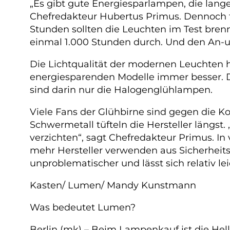
„Es gibt gute Energiesparlampen, die lange
Chefredakteur Hubertus Primus. Dennoch fa
Stunden sollten die Leuchten im Test bren
einmal 1.000 Stunden durch. Und den An-u
Die Lichtqualität der modernen Leuchten h
energiesparenden Modelle immer besser. Di
sind darin nur die Halogenglühlampen.
Viele Fans der Glühbirne sind gegen die 
Schwermetall tüfteln die Hersteller längst.
verzichten“, sagt Chefredakteur Primus. In 
mehr Hersteller verwenden aus Sicherheit
unproblematischer und lässt sich relativ lei
Kasten/ Lumen/
Mandy Kunstmann
Was bedeutet Lumen?
Berlin (mk) – Beim Lampenkauf ist die Helli