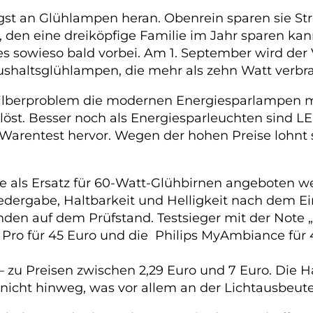
ngst an Glühlampen heran. Obenrein sparen sie St
ag, den eine dreiköpfige Familie im Jahr sparen 
 sowieso bald vorbei. Am 1. September wird der V
ushaltsglühlampen, die mehr als zehn Watt verbr
ilberproblem die modernen Energiesparlampen m
löst. Besser noch als Energiesparleuchten sind L
Warentest hervor. Wegen der hohen Preise lohnt sic
e als Ersatz für 60-Watt-Glühbirnen angeboten w
dergabe, Haltbarkeit und Helligkeit nach dem Ei
anden auf dem Prüfstand. Testsieger mit der Note 
o für 45 Euro und die Philips MyAmbiance für 40
 zu Preisen zwischen 2,29 Euro und 7 Euro. Die
cht hinweg, was vor allem an der Lichtausbeute 