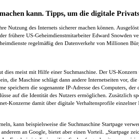
achen kann. Tipps, um die digitale Privat
 ihre Nutzung des Internets sicherer machen können. Ausgelös
er frühere US-Geheimdienstmitarbeiter Edward Snowden veröff
eheimdienste regelmäßig den Datenverkehr von Millionen Bürg
ut dies meist mit Hilfe einer Suchmaschine. Der US-Konzern 
n, die Maschine schlägt dann andere Internetseiten vor, die
 speichern die sogenannte IP-Adresse des Computers, der di
üsse auf die Identität des Nutzers ermöglichen. Zusätzlich s
et-Konzerne damit über digitale Verhaltensprofile einzelner I
eln, kann beispielsweise die Suchmaschine Startpage verwend
 anderem an Google, bietet aber einen Vorteil. „Startpage zei