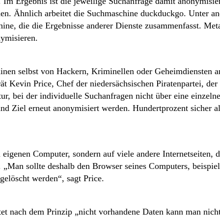
 Im Ergebnis ist die jeweilige Suchanfrage damit anonymisier
rden. Ähnlich arbeitet die Suchmaschine duckduckgo. Unter a
ine, die die Ergebnisse anderer Dienste zusammenfasst. Meta
ymisieren.
hinen selbst von Hackern, Kriminellen oder Geheimdiensten a
ät Kevin Price, Chef der niedersächsischen Piratenpartei, der
ktur, bei der individuelle Suchanfragen nicht über eine einze
d Ziel erneut anonymisiert werden. Hundertprozent sicher alle
eigenen Computer, sondern auf viele andere Internetseiten, d
. „Man sollte deshalb den Browser seines Computers, beispielw
gelöscht werden“, sagt Price.
itet nach dem Prinzip „nicht vorhandene Daten kann man nicht