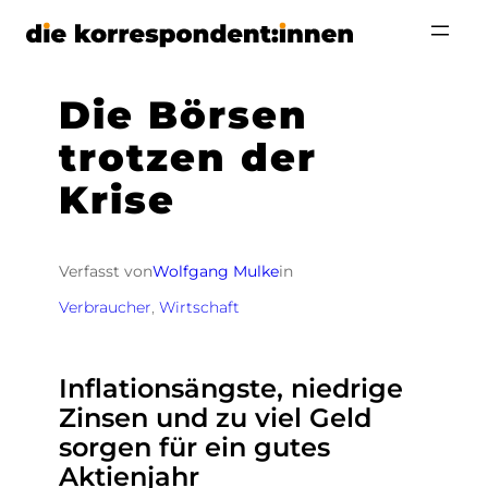
Zum
Inhalt
springen
Die Börsen
trotzen der
Krise
Verfasst von
Wolfgang Mulke
in
Verbraucher
, 
Wirtschaft
Inflationsängste, niedrige
Zinsen und zu viel Geld
sorgen für ein gutes
Aktienjahr