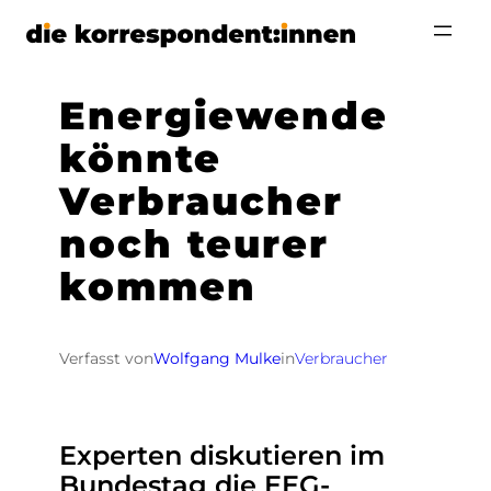
Zum
Inhalt
springen
Energiewende
könnte
Verbraucher
noch teurer
kommen
Verfasst von
Wolfgang Mulke
in
Verbraucher
Experten diskutieren im
Bundestag die EEG-