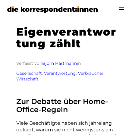
Zum
Inhalt
springen
Eigenverantwor
tung zählt
Verfasst von
Björn Hartmann
in
Gesellschaft
, 
Verantwortung
, 
Verbraucher
, 
Wirtschaft
Zur Debatte über Home-
Office-Regeln
Viele Beschäftigte haben sich jahrelang
gefragt, warum sie nicht wenigstens ein