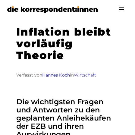
Zum
Inhalt
springen
Inflation bleibt
vorläufig
Theorie
Verfasst von
Hannes Koch
in
Wirtschaft
Die wichtigsten Fragen
und Antworten zu den
geplanten Anleihekäufen
der EZB und ihren
Auswirkungen