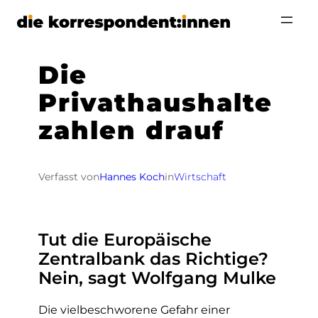
Zum
Inhalt
springen
Die
Privathaushalte
zahlen drauf
Verfasst von
Hannes Koch
in
Wirtschaft
Tut die Europäische
Zentralbank das Richtige?
Nein, sagt Wolfgang Mulke
Die vielbeschworene Gefahr einer