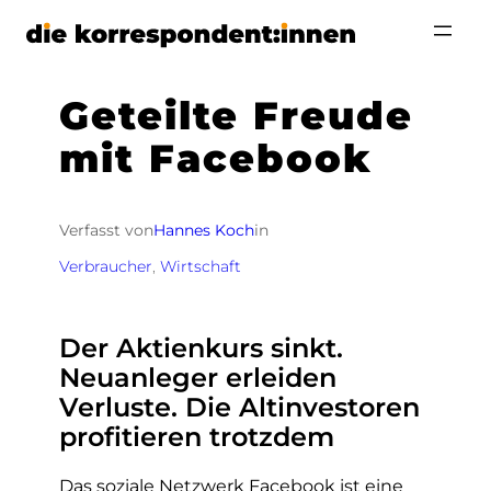
Zum
Inhalt
springen
Geteilte Freude
mit Facebook
Verfasst von
Hannes Koch
in
Verbraucher
, 
Wirtschaft
Der Aktienkurs sinkt.
Neuanleger erleiden
Verluste. Die Altinvestoren
profitieren trotzdem
Das soziale Netzwerk Facebook ist eine