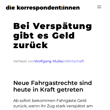
Zum
Inhalt
springen
Bei Verspätung
gibt es Geld
zurück
Verfasst von
Wolfgang Mulke
in
Wirtschaft
Neue Fahrgastrechte sind
heute in Kraft getreten
Ab sofort bekommen Fahrgäste Geld
zurück, wenn ihr Zug stark verspätet am