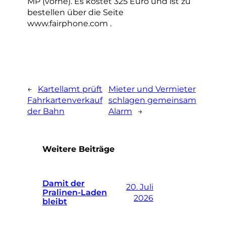
MP (vorne). Es kostet 325 Euro und ist zu
bestellen über die Seite
www.fairphone.com .
←
Kartellamt prüft
Mieter und Vermieter
Fahrkartenverkauf
schlagen gemeinsam
der Bahn
Alarm
→
Weitere Beiträge
Damit der
20. Juli
Pralinen-Laden
2026
bleibt