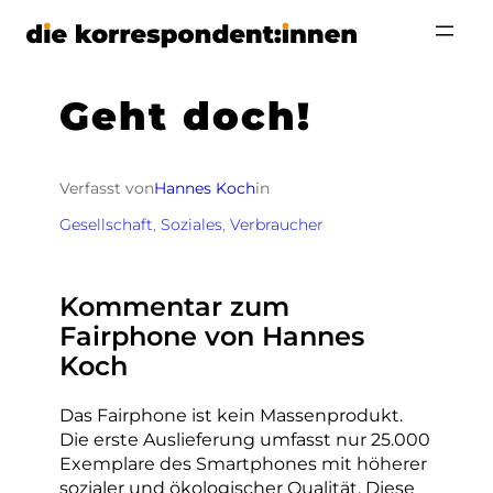
Zum
Inhalt
springen
Geht doch!
Verfasst von
Hannes Koch
in
Gesellschaft
, 
Soziales
, 
Verbraucher
Kommentar zum
Fairphone von Hannes
Koch
Das Fairphone ist kein Massenprodukt.
Die erste Auslieferung umfasst nur 25.000
Exemplare des Smartphones mit höherer
sozialer und ökologischer Qualität. Diese