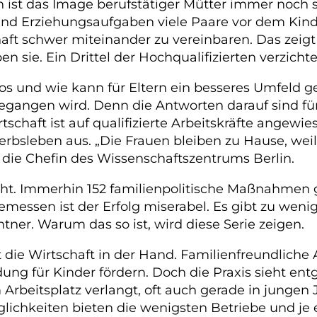
 ist das Image berufstätiger Mütter immer noch s
und Erziehungsaufgaben viele Paare vor dem Kinde
ft schwer miteinander zu vereinbaren. Das zeigt d
n sie. Ein Drittel der Hochqualifizierten verzichte
los und wie kann für Eltern ein besseres Umfeld g
 gegangen wird. Denn die Antworten darauf sind f
schaft ist auf qualifizierte Arbeitskräfte angewies
rbsleben aus. „Die Frauen bleiben zu Hause, wei
, die Chefin des Wissenschaftszentrums Berlin.
ht. Immerhin 152 familienpolitische Maßnahmen gi
messen ist der Erfolg miserabel. Es gibt zu wenige
tner. Warum das so ist, wird diese Serie zeigen.
t die Wirtschaft in der Hand. Familienfreundlic
ung für Kinder fördern. Doch die Praxis sieht en
 Arbeitsplatz verlangt, oft auch gerade in jungen
ichkeiten bieten die wenigsten Betriebe und je ei