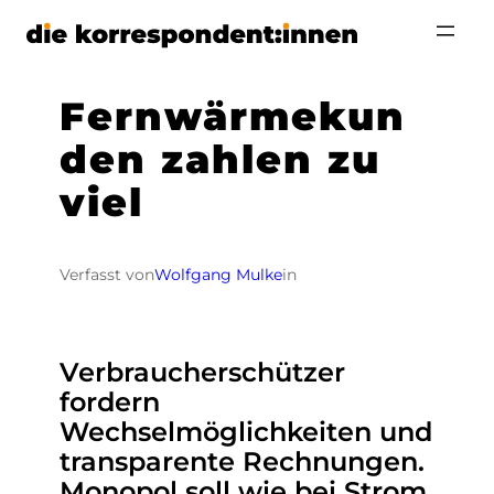
Zum
Inhalt
springen
Fernwärmekun
den zahlen zu
viel
Verfasst von
Wolfgang Mulke
in
Verbraucherschützer
fordern
Wechselmöglichkeiten und
transparente Rechnungen.
Monopol soll wie bei Strom