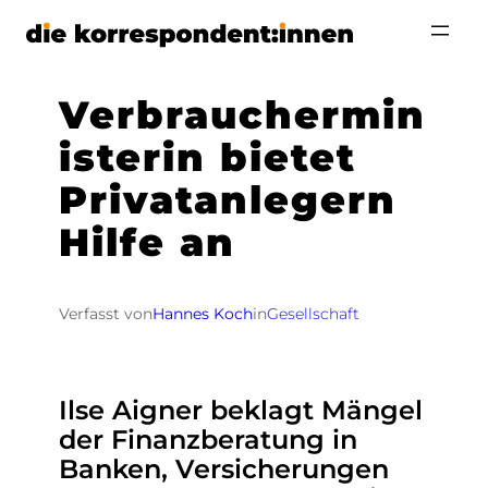
Zum
Inhalt
springen
Verbrauchermin
isterin bietet
Privatanlegern
Hilfe an
Verfasst von
Hannes Koch
in
Gesellschaft
Ilse Aigner beklagt Mängel
der Finanzberatung in
Banken, Versicherungen