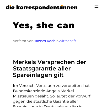
Zum
Inhalt
springen
Yes, she can
Verfasst von
Hannes Koch
in
Wirtschaft
Merkels Versprechen der
Staatsgarantie aller
Spareinlagen gilt
Im Versuch, Vertrauen zu verbreiten, hat
Bundeskanzlerin Angela Merkel
Misstrauen gesäht. So lautet der Vorwurf
gegen die staatliche Garantie aller
Spareinlagen in Deutschland, die sie