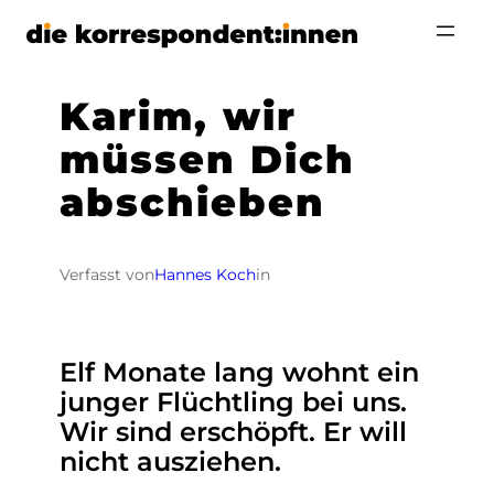
Zum
Inhalt
springen
Karim, wir
müssen Dich
abschieben
Verfasst von
Hannes Koch
in
Elf Monate lang wohnt ein
junger Flüchtling bei uns.
Wir sind erschöpft. Er will
nicht ausziehen.