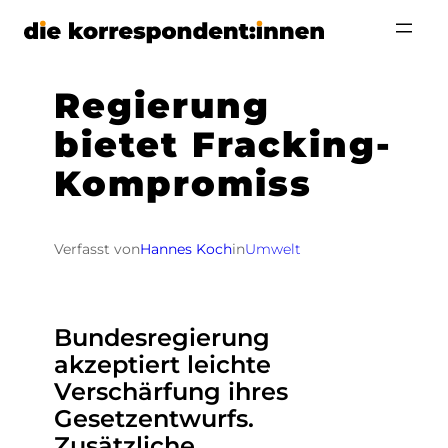
Zum
Inhalt
springen
Regierung
bietet Fracking-
Kompromiss
Verfasst von
Hannes Koch
in
Umwelt
Bundesregierung
akzeptiert leichte
Verschärfung ihres
Gesetzentwurfs.
Zusätzliche