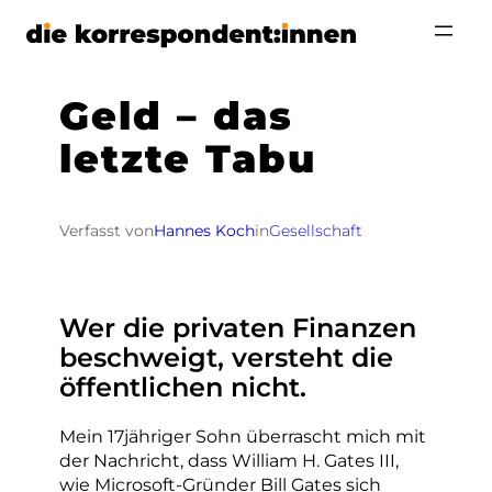
Zum
Inhalt
springen
Geld – das
letzte Tabu
Verfasst von
Hannes Koch
in
Gesellschaft
Wer die privaten Finanzen
beschweigt, versteht die
öffentlichen nicht.
Mein 17jähriger Sohn überrascht mich mit
der Nachricht, dass William H. Gates III,
wie Microsoft-Gründer Bill Gates sich