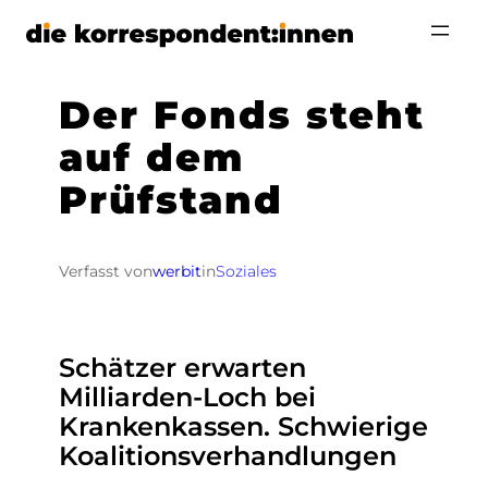
Zum
Inhalt
springen
Der Fonds steht
auf dem
Prüfstand
Verfasst von
werbit
in
Soziales
Schätzer erwarten
Milliarden-Loch bei
Krankenkassen. Schwierige
Koalitionsverhandlungen