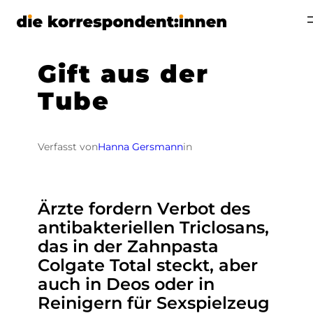
Zum
Inhalt
springen
Gift aus der
Tube
Verfasst von
Hanna Gersmann
in
Ärzte fordern Verbot des
antibakteriellen Triclosans,
das in der Zahnpasta
Colgate Total steckt, aber
auch in Deos oder in
Reinigern für Sexspielzeug