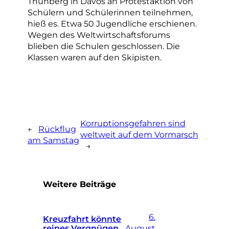
Thunberg in Davos an Protestaktion von
Schülern und Schülerinnen teilnehmen,
hieß es. Etwa 50 Jugendliche erschienen.
Wegen des Weltwirtschaftsforums
blieben die Schulen geschlossen. Die
Klassen waren auf den Skipisten.
Korruptionsgefahren sind
←
Rückflug
weltweit auf dem Vormarsch
am Samstag
→
Weitere Beiträge
6.
Kreuzfahrt könnte
reines Vergnügen
August