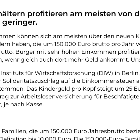
ltern profitieren am meisten von de
 geringer.
mmen können sich am meisten über den neuen Koa
dern haben, die um 150.000 Euro brutto pro Jahr ve
rutto. Bürger mit sehr hohen Einkommen profitie
zen, wenngleich auch dort mehr Geld ankommt. Uns
nstituts für Wirtschaftsforschung (DIW) in Berli
r Solidaritätszuschlag auf die Einkommensteuer ab
nkommen. Das Kindergeld pro Kopf steigt um 25 Eu
rag zur Arbeitslosenversicherung für Beschfätigte
, je nach Kasse.
r Familien, die um 150.000 Euro Jahresbrutto bezi
efinition bis 10.000 Euro. Die 150.000-Euro-Fam