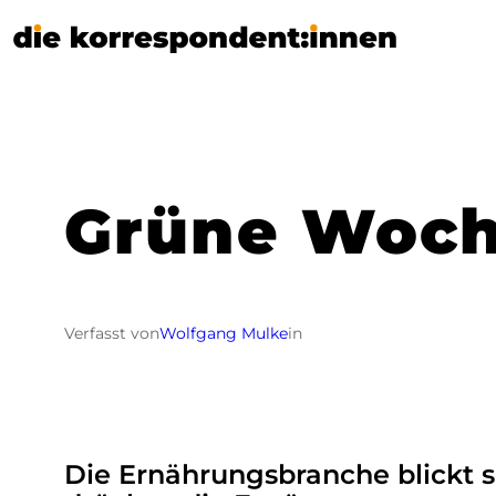
Zum
Inhalt
springen
Grüne Woch
Verfasst von
Wolfgang Mulke
in
Die Ernährungsbranche blickt s