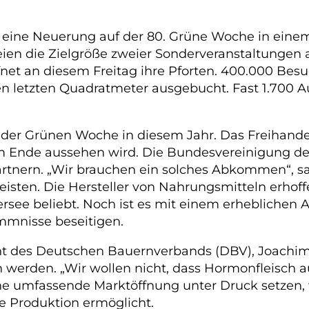
 eine Neuerung auf der 80. Grüne Woche in einem 
 seien die Zielgröße zweier Sonderveranstaltunge
et an diesem Freitag ihre Pforten. 400.000 Besuc
n letzten Quadratmeter ausgebucht. Fast 1.700 Au
 der Grünen Woche in diesem Jahr. Das Freihan
g am Ende aussehen wird. Die Bundesvereinigung 
artnern. „Wir brauchen ein solches Abkommen“, sa
eisten. Die Hersteller von Nahrungsmitteln erho
see beliebt. Noch ist es mit einem erheblichen 
mnisse beseitigen.
dent des Deutschen Bauernverbands (DBV), Joachi
werden. „Wir wollen nicht, dass Hormonfleisch au
e umfassende Marktöffnung unter Druck setzen, we
re Produktion ermöglicht.