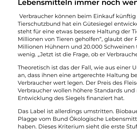
Lebensmitteln immer noch wen
Verbraucher können beim Einkauf künftig s
Tierschutzbund hat ein Gütesiegel entwic
steht für eine etwas bessere Haltung der T
Millionen von Tieren geholfen“, glaubt de
Millionen Hühnern und 20.000 Schweinen te
wenig. „Jetzt ist die Frage, ob er Verbrauc
Theoretisch ist das der Fall, wie aus ein
an, dass ihnen eine artgerechte Haltung beim
Verbraucher wert legen. Der Preis des Flei
Verbraucher wollen höhere Standards und m
Entwicklung des Siegels finanziert hat.
Das Label ist allerdings umstritten. Biobau
Plagge vom Bund Ökologische Lebensmittel
haben. Dieses Kriterium sieht die erste Stu