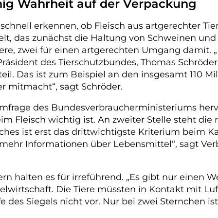
ig Wahrheit auf der Verpackung
chnell erkennen, ob Fleisch aus artgerechter Ti
kelt, das zunächst die Haltung von Schweinen un
iere, zwei für einen artgerechten Umgang damit. „
r Präsident des Tierschutzbundes, Thomas Schröd
il. Das ist zum Beispiel an den insgesamt 110 M
her mitmacht“, sagt Schröder.
er Umfrage des Bundesverbraucherministeriums he
 Fleisch wichtig ist. An zweiter Stelle steht die r
sches ist erst das drittwichtigste Kriterium bei
ehr Informationen über Lebensmittel“, sagt Verbr
ern halten es für irreführend. „Es gibt nur einen 
wirtschaft. Die Tiere müssten in Kontakt mit L
fe des Siegels nicht vor. Nur bei zwei Sternchen is