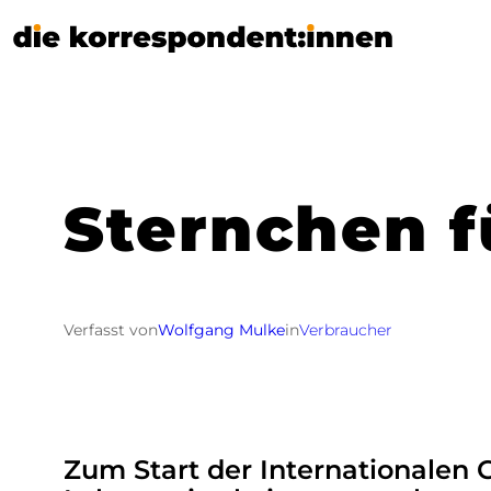
Zum
Inhalt
springen
Sternchen f
Verfasst von
Wolfgang Mulke
in
Verbraucher
Zum Start der Internationalen 