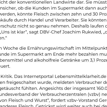
Sicht der konventionellen Landwirte dar. Sie müsst
unsicher, ob die Kunden im Supermarkt dann auch 
werden, könnte Fleisch zwischen zehn und 30 Pro
äufe durch Handel und Verarbeiter. Sie könnten 
erschutz nicht so genau nehmen. Deshalb laufen 
Uns ist klar“, sagt DBV-Chef Joachim Rukwied, „d
en.“
 Woche die Ernährungswirtschaft im Mittelpunkt.
 Kunde im Supermarkt am Ende mehr bezahlen muss
bensmittel und alkoholfreie Getränke um 3,1 Proz
uert.
 Kritik. Das Internetportal Lebensmittelklarheit.de
ten freigeschaltet wurde, meldeten Verbraucher d
täuscht fühlten. Angesichts der insgesamt 160.
r Bundesverband der Verbraucherzentralen (vzbv) 
on Fleisch und Wurst“, fordert vzbv-Vorstand Gerd
 anderes Fleisch. Getrickst wird weiter auch bei d