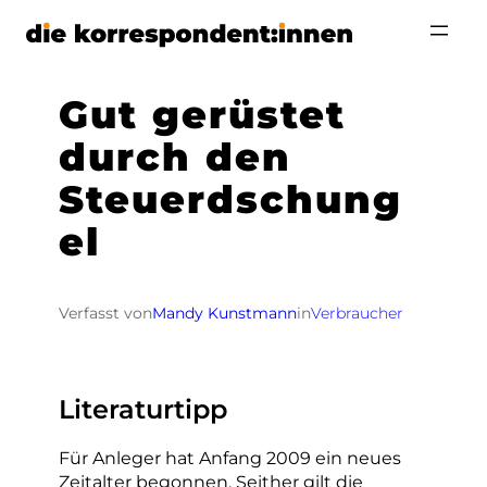
Zum
Inhalt
springen
Gut gerüstet
durch den
Steuerdschung
el
Verfasst von
Mandy Kunstmann
in
Verbraucher
Literaturtipp
Für Anleger hat Anfang 2009 ein neues
Zeitalter begonnen. Seither gilt die