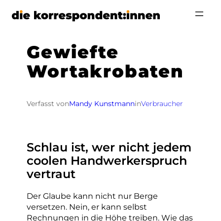
Zum
Inhalt
springen
Gewiefte
Wortakrobaten
Verfasst von
Mandy Kunstmann
in
Verbraucher
Schlau ist, wer nicht jedem
coolen Handwerkerspruch
vertraut
Der Glaube kann nicht nur Berge
versetzen. Nein, er kann selbst
Rechnungen in die Höhe treiben. Wie das